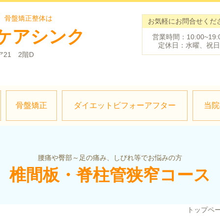
、骨盤矯正整体は
お気軽にお問合せくだ
ケアシンク
営業時間：10:00~19:
定休日：水曜、祝日
ア21 2階D
骨盤矯正
ダイエットビフォーアフター
当院
腰痛や臀部～足の痛み、しびれ等でお悩みの方
椎間板・脊柱管狭窄コース
トップペ