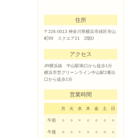
住所
〒226-0013 神奈川県横浜市緑区寺山
町89 スクエア21 2階D
アクセス
JR横浜線 中山駅南口から徒歩1分
横浜市営グリーンライン中山駅2番出
口から徒歩1分
営業時間
月
火
水
木
金
土
日
午前
○
○
×
○
○
○
○
午後
○
○
×
○
○
○
○