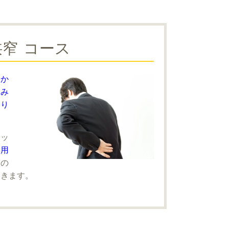
窄 コース
、か
痛み
はり
ェッ
専用
リの
いきます。