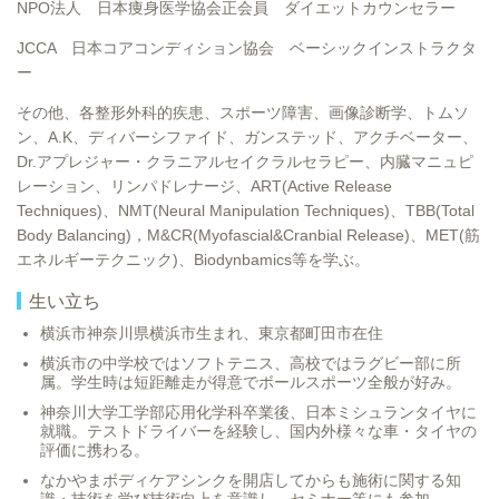
NPO法人 日本痩身医学協会正会員 ダイエットカウンセラー
JCCA 日本コアコンディション協会 ベーシックインストラクタ
ー
その他、各整形外科的疾患、スポーツ障害、画像診断学、トムソ
ン、A.K、ディバーシファイド、ガンステッド、アクチベーター、
Dr.アプレジャー・クラニアルセイクラルセラピー、内臓マニュピ
レーション、リンパドレナージ、ART(Active Release
Techniques)、NMT(Neural Manipulation Techniques)、TBB(Total
Body Balancing)，M&CR(Myofascial&Cranbial Release)、MET(筋
エネルギーテクニック)、Biodynbamics等を学ぶ。
生い立ち
横浜市神奈川県横浜市生まれ、東京都町田市在住
横浜市の中学校ではソフトテニス、高校ではラグビー部に所
属。学生時は短距離走が得意でボールスポーツ全般が好み。
神奈川大学工学部応用化学科卒業後、日本ミシュランタイヤに
就職。テストドライバーを経験し、国内外様々な車・タイヤの
評価に携わる。
なかやまボディケアシンクを開店してからも施術に関する知
識・技術を学び技術向上を意識し、セミナー等にも参加