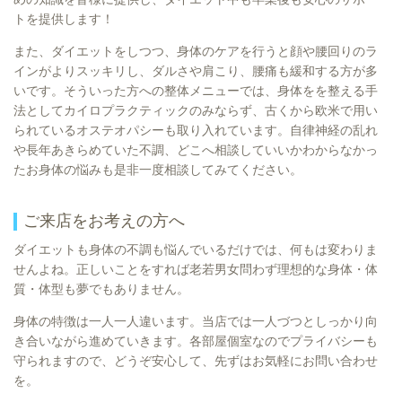
トを提供します！
また、ダイエットをしつつ、身体のケアを行うと顔や腰回りのラ
インがよりスッキリし、ダルさや肩こり、腰痛も緩和する方が多
いです。そういった方への整体メニューでは、身体をを整える手
法としてカイロプラクティックのみならず、古くから欧米で用い
られているオステオパシーも取り入れています。自律神経の乱れ
や長年あきらめていた不調、どこへ相談していいかわからなかっ
たお身体の悩みも是非一度相談してみてください。
ご来店をお考えの方へ
ダイエットも身体の不調も悩んでいるだけでは、何もは変わりま
せんよね。正しいことをすれば老若男女問わず理想的な身体・体
質・体型も夢でもありません。
身体の特徴は一人一人違います。当店では一人づつとしっかり向
き合いながら進めていきます。各部屋個室なのでプライバシーも
守られますので、どうぞ安心して、先ずはお気軽にお問い合わせ
を。