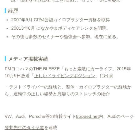
経歴
2007年9月 CPAJ公認カイロプラクター資格を取得
20013年6月 になかやまボディケアシンクを開院。
その後も多数のセミナーや勉強会へ参加。現在に至る。
メディア掲載実績
FMヨコハマのTHE BLEEZE「もっと素敵にカーライフ」2015年
10月9日放送「
正しいドライビングポジション
」に出演
・テストドライバーの経験と、整体・カイロプラクターの経験か
ら、運転中の正しい姿勢と肩廻りのストレッチの紹介
VW、Audi、Porsche等の情報サイト
8Speed.net
内、Audiのページ
笠井先生のタイヤ道
を連載