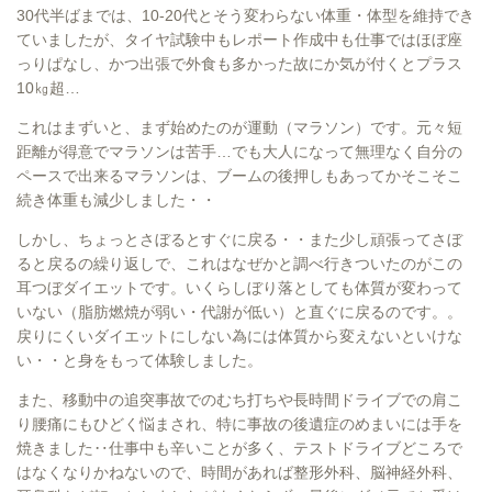
30代半ばまでは、10-20代とそう変わらない体重・体型を維持でき
ていましたが、タイヤ試験中もレポート作成中も仕事ではほぼ座
っりぱなし、かつ出張で外食も多かった故にか気が付くとプラス
10㎏超…
これはまずいと、まず始めたのが運動（マラソン）です。元々短
距離が得意でマラソンは苦手…でも大人になって無理なく自分の
ペースで出来るマラソンは、ブームの後押しもあってかそこそこ
続き体重も減少しました・・
しかし、ちょっとさぼるとすぐに戻る・・また少し頑張ってさぼ
ると戻るの繰り返しで、これはなぜかと調べ行きついたのがこの
耳つぼダイエットです。いくらしぼり落としても体質が変わって
いない（脂肪燃焼が弱い・代謝が低い）と直ぐに戻るのです。。
戻りにくいダイエットにしない為には体質から変えないといけな
い・・と身をもって体験しました。
また、移動中の追突事故でのむち打ちや長時間ドライブでの肩こ
り腰痛にもひどく悩まされ、特に事故の後遺症のめまいには手を
焼きました‥仕事中も辛いことが多く、テストドライブどころで
はなくなりかねないので、時間があれば整形外科、脳神経外科、