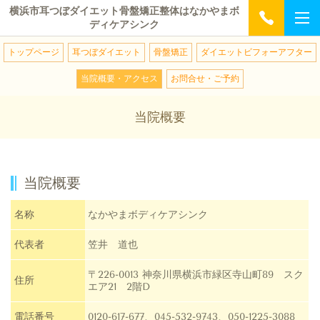
横浜市耳つぼダイエット骨盤矯正整体はなかやまボ
ディケアシンク
トップページ
耳つぼダイエット
骨盤矯正
ダイエットビフォーアフター
当院概要・アクセス
お問合せ・ご予約
当院概要
当院概要
名称
なかやまボディケアシンク
代表者
笠井 道也
〒226-0013 神奈川県横浜市緑区寺山町89 スク
住所
エア21 2階D
電話番号
0120-617-677、045-532-9743、050-1225-3088