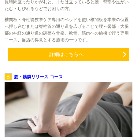
長時間座ったりかがむと、または立っていると腰・臀部や足がい
たむ・しびれるなどでお困りの方。
椎間板・脊柱管狭窄ケア専用のベッドを使い椎間板を本来の位置
へ押し込むまたは脊柱管の通り道を広げることで腰～臀部・大腿
部の神経の通り道の調整を骨格、軟骨、筋肉への施術で行う専用
コース、当店の得意とする施術の一つです。
詳細はこちらへ
5
筋・筋膜リリース コース