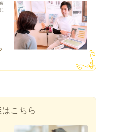
痩
に
ら
談はこちら