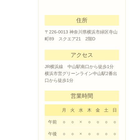
住所
〒226-0013 神奈川県横浜市緑区寺山
町89 スクエア21 2階D
アクセス
JR横浜線 中山駅南口から徒歩1分
横浜市営グリーンライン中山駅2番出
口から徒歩1分
営業時間
月
火
水
木
金
土
日
午前
○
○
×
○
○
○
○
午後
○
○
×
○
○
○
○